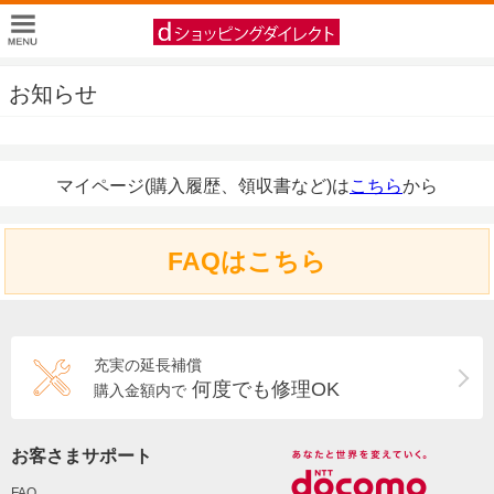
お知らせ
マイページ(購入履歴、領収書など)は
こちら
から
FAQはこちら
充実の延長補償
何度でも修理OK
購入金額内で
お客さまサポート
FAQ