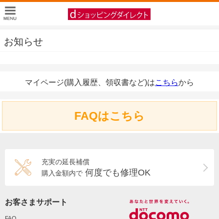
お知らせ
マイページ(購入履歴、領収書など)は
こちら
から
FAQはこちら
充実の延長補償
何度でも修理OK
購入金額内で
お客さまサポート
FAQ