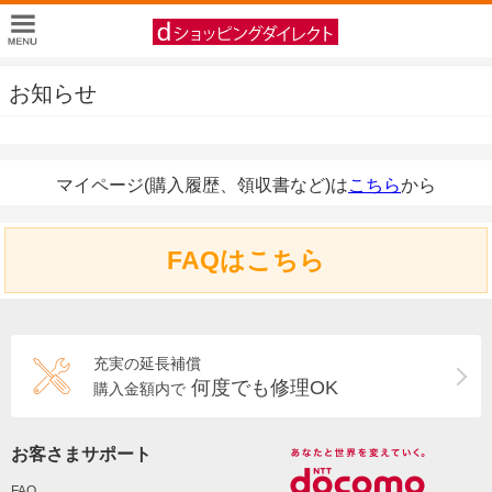
お知らせ
マイページ(購入履歴、領収書など)は
こちら
から
FAQはこちら
充実の延長補償
何度でも修理OK
購入金額内で
お客さまサポート
FAQ