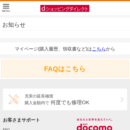
お知らせ
マイページ(購入履歴、領収書など)は
こちら
から
FAQはこちら
充実の延長補償
何度でも修理OK
購入金額内で
お客さまサポート
FAQ