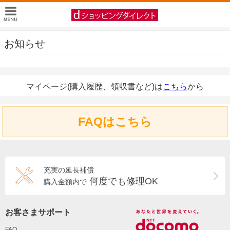
お知らせ
マイページ(購入履歴、領収書など)は
こちら
から
FAQはこちら
充実の延長補償
何度でも修理OK
購入金額内で
お客さまサポート
FAQ