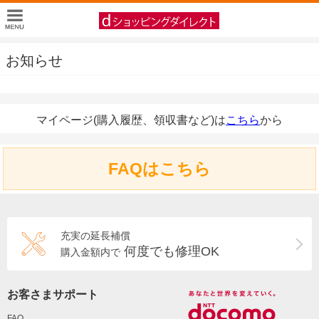
お知らせ
マイページ(購入履歴、領収書など)は
こちら
から
FAQはこちら
充実の延長補償
何度でも修理OK
購入金額内で
お客さまサポート
FAQ