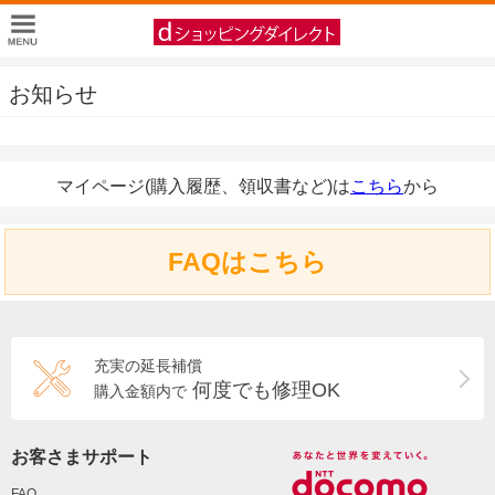
お知らせ
マイページ(購入履歴、領収書など)は
こちら
から
FAQはこちら
充実の延長補償
何度でも修理OK
購入金額内で
お客さまサポート
FAQ