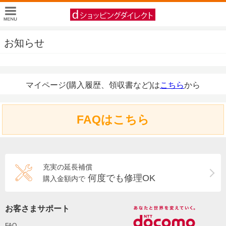
お知らせ
マイページ(購入履歴、領収書など)は
こちら
から
FAQはこちら
充実の延長補償
何度でも修理OK
購入金額内で
お客さまサポート
FAQ