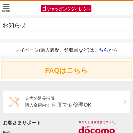
お知らせ
マイページ(購入履歴、領収書など)は
こちら
から
FAQはこちら
充実の延長補償
何度でも修理OK
購入金額内で
お客さまサポート
FAQ