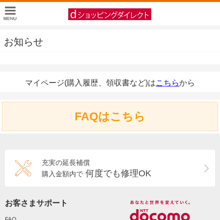
お知らせ
マイページ(購入履歴、領収書など)は
こちら
から
FAQはこちら
充実の延長補償
何度でも修理OK
購入金額内で
お客さまサポート
FAQ