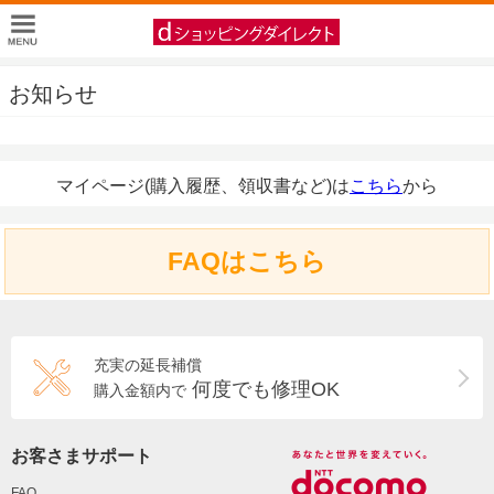
お知らせ
マイページ(購入履歴、領収書など)は
こちら
から
FAQはこちら
充実の延長補償
何度でも修理OK
購入金額内で
お客さまサポート
FAQ