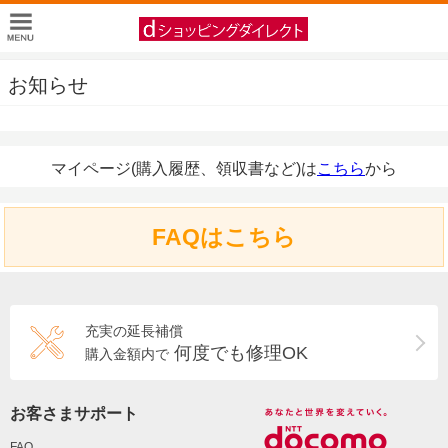
お知らせ
マイページ(購入履歴、領収書など)は
こちら
から
FAQはこちら
充実の延長補償
何度でも修理OK
購入金額内で
お客さまサポート
FAQ