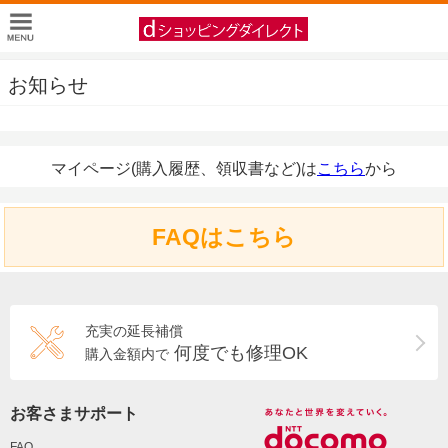
お知らせ
マイページ(購入履歴、領収書など)は
こちら
から
FAQはこちら
充実の延長補償
何度でも修理OK
購入金額内で
お客さまサポート
FAQ