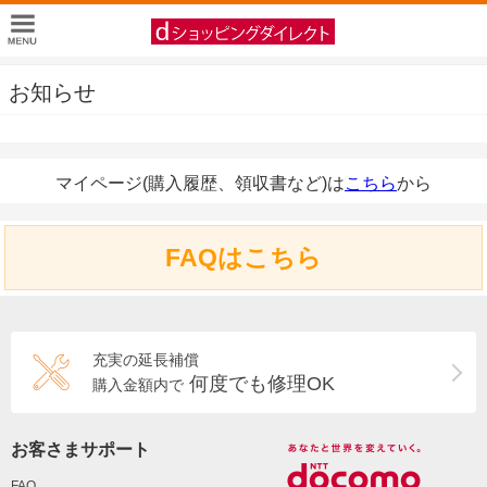
お知らせ
マイページ(購入履歴、領収書など)は
こちら
から
FAQはこちら
充実の延長補償
何度でも修理OK
購入金額内で
お客さまサポート
FAQ