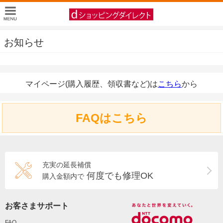
お知らせ
マイページ(購入履歴、領収書など)は
こちら
から
FAQはこちら
充実の延長補償
何度でも修理OK
購入金額内で
お客さまサポート
FAQ