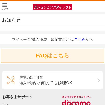
お知らせ
マイページ(購入履歴、領収書など)は
こちら
から
FAQはこちら
充実の延長補償
何度でも修理OK
購入金額内で
お客さまサポート
FAQ