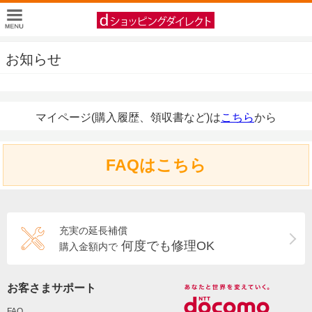
お知らせ
マイページ(購入履歴、領収書など)は
こちら
から
FAQはこちら
充実の延長補償
何度でも修理OK
購入金額内で
お客さまサポート
FAQ