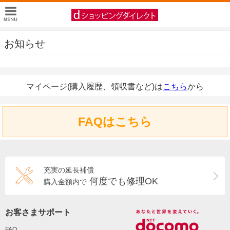
お知らせ
マイページ(購入履歴、領収書など)は
こちら
から
FAQはこちら
充実の延長補償
何度でも修理OK
購入金額内で
お客さまサポート
FAQ