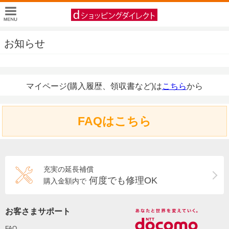
お知らせ
マイページ(購入履歴、領収書など)は
こちら
から
FAQはこちら
充実の延長補償
何度でも修理OK
購入金額内で
お客さまサポート
FAQ