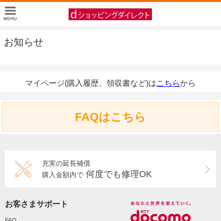
お知らせ
マイページ(購入履歴、領収書など)は
こちら
から
FAQはこちら
充実の延長補償
何度でも修理OK
購入金額内で
お客さまサポート
FAQ