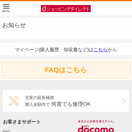
お知らせ
マイページ(購入履歴、領収書など)は
こちら
から
FAQはこちら
充実の延長補償
何度でも修理OK
購入金額内で
お客さまサポート
FAQ