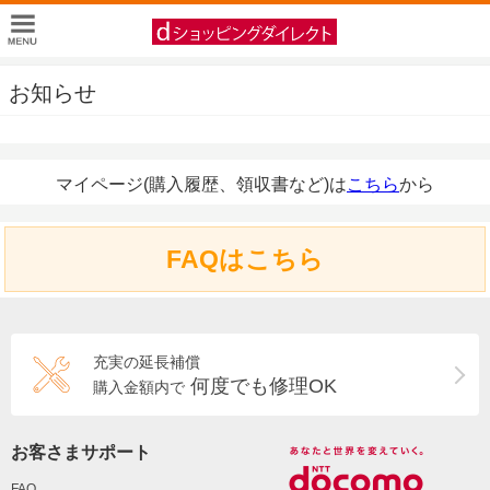
お知らせ
マイページ(購入履歴、領収書など)は
こちら
から
FAQはこちら
充実の延長補償
何度でも修理OK
購入金額内で
お客さまサポート
FAQ