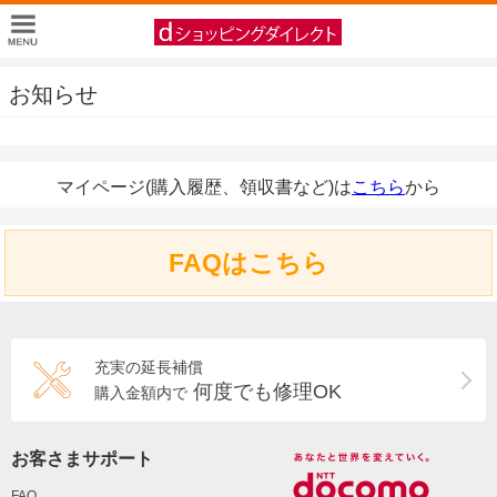
お知らせ
マイページ(購入履歴、領収書など)は
こちら
から
FAQはこちら
充実の延長補償
何度でも修理OK
購入金額内で
お客さまサポート
FAQ