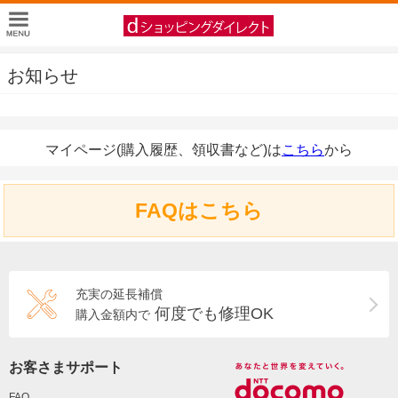
お知らせ
マイページ(購入履歴、領収書など)は
こちら
から
FAQはこちら
充実の延長補償
何度でも修理OK
購入金額内で
お客さまサポート
FAQ