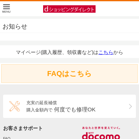
お知らせ
マイページ(購入履歴、領収書など)は
こちら
から
FAQはこちら
充実の延長補償
何度でも修理OK
購入金額内で
お客さまサポート
FAQ