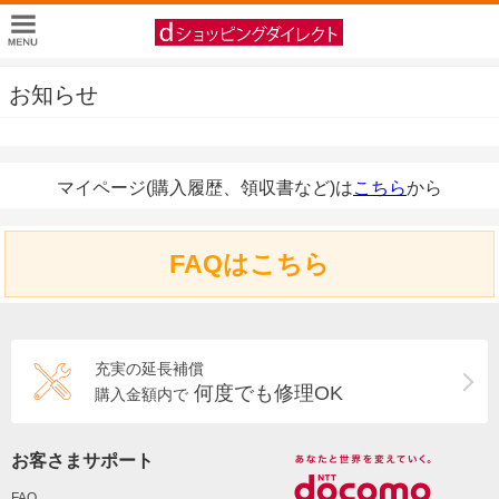
お知らせ
マイページ(購入履歴、領収書など)は
こちら
から
FAQはこちら
充実の延長補償
何度でも修理OK
購入金額内で
お客さまサポート
FAQ