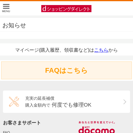
お知らせ
マイページ(購入履歴、領収書など)は
こちら
から
FAQはこちら
充実の延長補償
何度でも修理OK
購入金額内で
お客さまサポート
FAQ