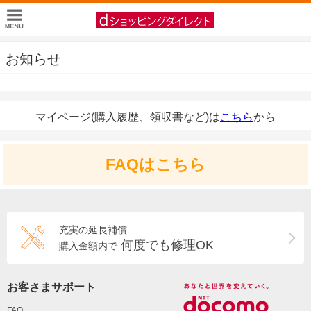
お知らせ
マイページ(購入履歴、領収書など)は
こちら
から
FAQはこちら
充実の延長補償
何度でも修理OK
購入金額内で
お客さまサポート
FAQ