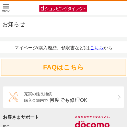
お知らせ
マイページ(購入履歴、領収書など)は
こちら
から
FAQはこちら
充実の延長補償
何度でも修理OK
購入金額内で
お客さまサポート
FAQ