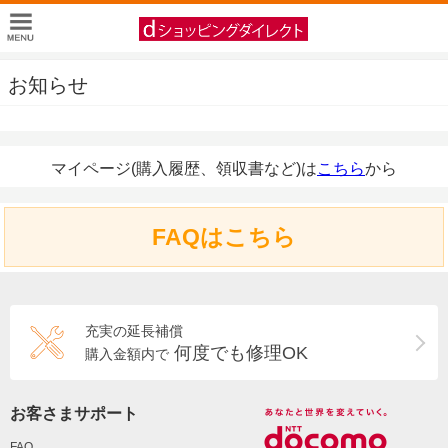
お知らせ
マイページ(購入履歴、領収書など)は
こちら
から
FAQはこちら
充実の延長補償
何度でも修理OK
購入金額内で
お客さまサポート
FAQ