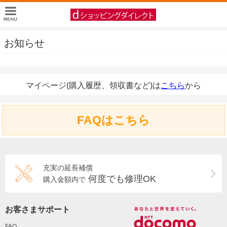
お知らせ
マイページ(購入履歴、領収書など)は
こちら
から
FAQはこちら
充実の延長補償
何度でも修理OK
購入金額内で
お客さまサポート
FAQ