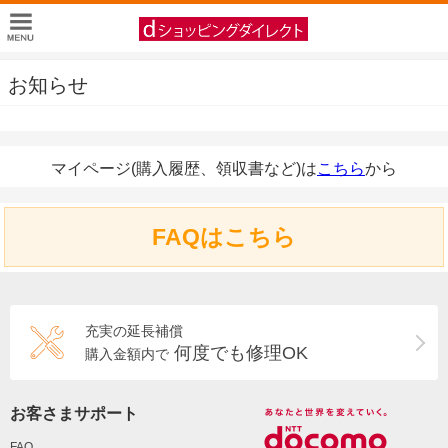
お知らせ
マイページ(購入履歴、領収書など)は
こちら
から
FAQはこちら
充実の延長補償
何度でも修理OK
購入金額内で
お客さまサポート
FAQ