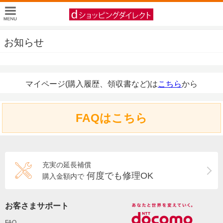
お知らせ
マイページ(購入履歴、領収書など)は
こちら
から
FAQはこちら
充実の延長補償
何度でも修理OK
購入金額内で
お客さまサポート
FAQ