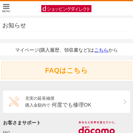
お知らせ
マイページ(購入履歴、領収書など)は
こちら
から
FAQはこちら
充実の延長補償
何度でも修理OK
購入金額内で
お客さまサポート
FAQ