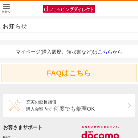
お知らせ
マイページ(購入履歴、領収書など)は
こちら
から
FAQはこちら
充実の延長補償
何度でも修理OK
購入金額内で
お客さまサポート
FAQ