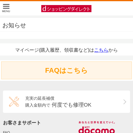
お知らせ
マイページ(購入履歴、領収書など)は
こちら
から
FAQはこちら
充実の延長補償
何度でも修理OK
購入金額内で
お客さまサポート
FAQ