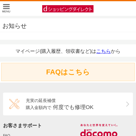
お知らせ
マイページ(購入履歴、領収書など)は
こちら
から
FAQはこちら
充実の延長補償
何度でも修理OK
購入金額内で
お客さまサポート
FAQ